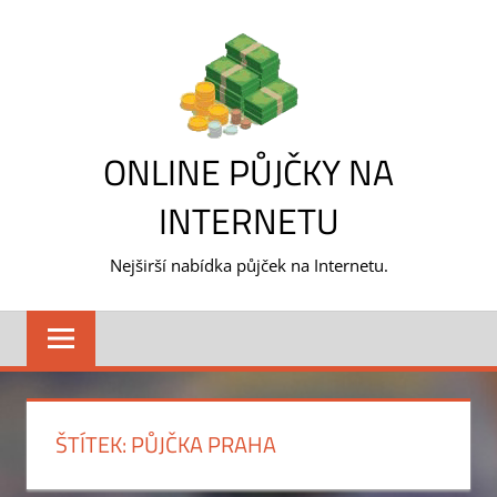
Skip
to
content
ONLINE PŮJČKY NA
INTERNETU
Nejširší nabídka půjček na Internetu.
ŠTÍTEK:
PŮJČKA PRAHA