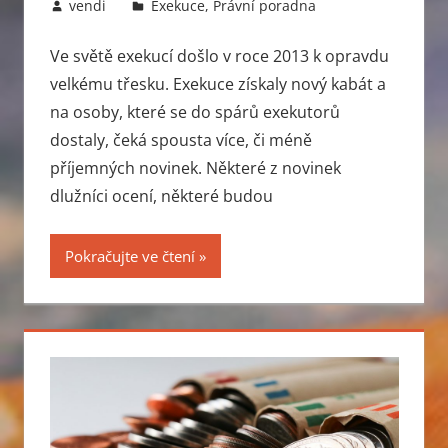
25.1.2013
vendi
Exekuce
,
Právní poradna
Ve světě exekucí došlo v roce 2013 k opravdu
velkému třesku. Exekuce získaly nový kabát a
na osoby, které se do spárů exekutorů
dostaly, čeká spousta více, či méně
příjemných novinek. Některé z novinek
dlužníci ocení, některé budou
Pokračujte ve čtení