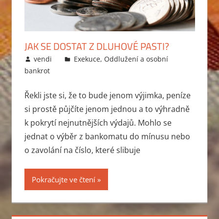
JAK SE DOSTAT Z DLUHOVÉ PASTI?
5.1.2013
vendi
Exekuce
,
Oddlužení a osobní
bankrot
Řekli jste si, že to bude jenom výjimka, peníze
si prostě půjčíte jenom jednou a to výhradně
k pokrytí nejnutnějších výdajů. Mohlo se
jednat o výběr z bankomatu do mínusu nebo
o zavolání na číslo, které slibuje
Pokračujte ve čtení