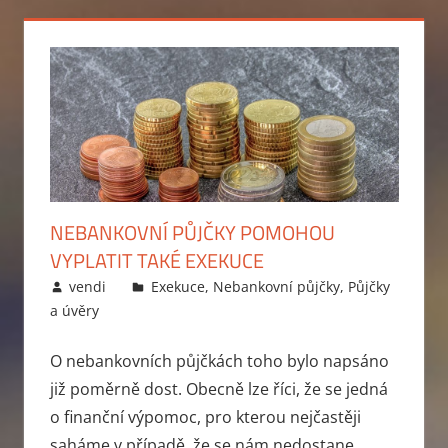
NEBANKOVNÍ PŮJČKY POMOHOU
VYPLATIT TAKÉ EXEKUCE
26.2.2014
vendi
Exekuce
,
Nebankovní půjčky
,
Půjčky
a úvěry
O nebankovních půjčkách toho bylo napsáno
již poměrně dost. Obecně lze říci, že se jedná
o finanční výpomoc, pro kterou nejčastěji
saháme v případě, že se nám nedostane