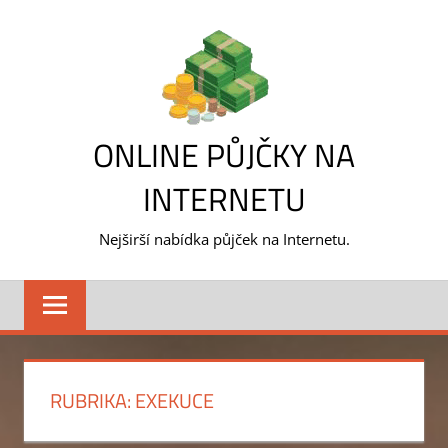
Skip
to
content
ONLINE PŮJČKY NA
INTERNETU
Nejširší nabídka půjček na Internetu.
RUBRIKA:
EXEKUCE