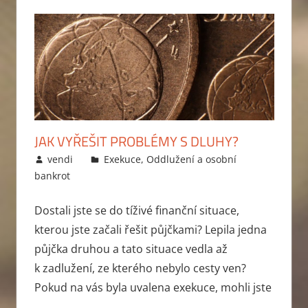
JAK VYŘEŠIT PROBLÉMY S DLUHY?
15.10.2012
vendi
Exekuce
,
Oddlužení a osobní
bankrot
Dostali jste se do tíživé finanční situace,
kterou jste začali řešit půjčkami? Lepila jedna
půjčka druhou a tato situace vedla až
k zadlužení, ze kterého nebylo cesty ven?
Pokud na vás byla uvalena exekuce, mohli jste