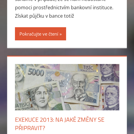
pomoci prostřednictvím bankovní instituce.
Získat půjčku v bance totiž
Pokračujte ve čtení
EXEKUCE 2013: NA JAKÉ ZMĚNY SE
PŘIPRAVIT?