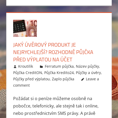
JAKÝ ÚVĚROVÝ PRODUKT JE
NEJRYCHLEJŠÍ? ROZHODNĚ PŮJČKA
PŘED VÝPLATOU NA ÚČET
23.2.2015
Kroutilík
Ferratum půjčka
,
Název půjčky
,
Půjčka CreditON
,
Půjčka Kredito24
,
Půjčky a úvěry
,
Půjčky před výplatou
,
Zaplo půjčka
Leave a
comment
Požádat si o peníze můžeme osobně na
pobočce, telefonicky, ale stejně tak i online,
nebo prostřednictvím SMS právy. A právě