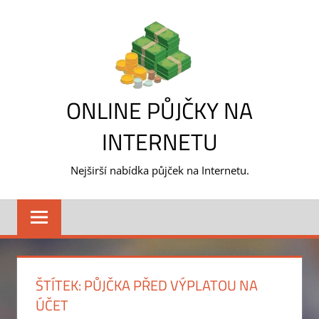
Skip
to
content
ONLINE PŮJČKY NA
INTERNETU
Nejširší nabídka půjček na Internetu.
ŠTÍTEK:
PŮJČKA PŘED VÝPLATOU NA
ÚČET