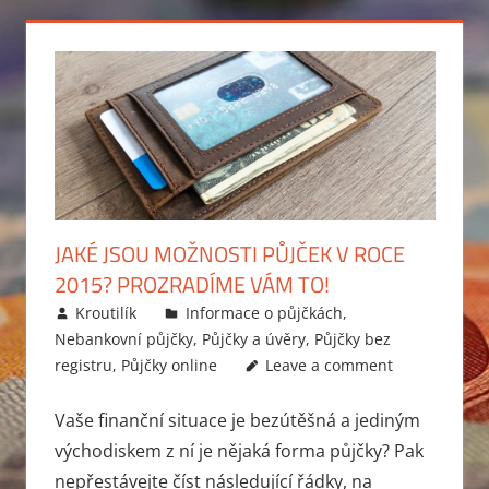
JAKÉ JSOU MOŽNOSTI PŮJČEK V ROCE
2015? PROZRADÍME VÁM TO!
20.2.2015
Kroutilík
Informace o půjčkách
,
Nebankovní půjčky
,
Půjčky a úvěry
,
Půjčky bez
registru
,
Půjčky online
Leave a comment
Vaše finanční situace je bezútěšná a jediným
východiskem z ní je nějaká forma půjčky? Pak
nepřestávejte číst následující řádky, na