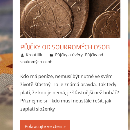
PŮJČKY OD SOUKROMÝCH OSOB
3.5.2014
Kroutilík
Půjčky a úvěry
,
Půjčky od
soukomých osob
Kdo má peníze, nemusí být nutně ve svém
životě šťastný. To je známá pravda. Tak tedy
platí, že kdo je nemá, je šťastnější než boháč?
Přiznejme si – kdo musí neustále řešit, jak
zaplatí složenky
Pokračujte ve čtení