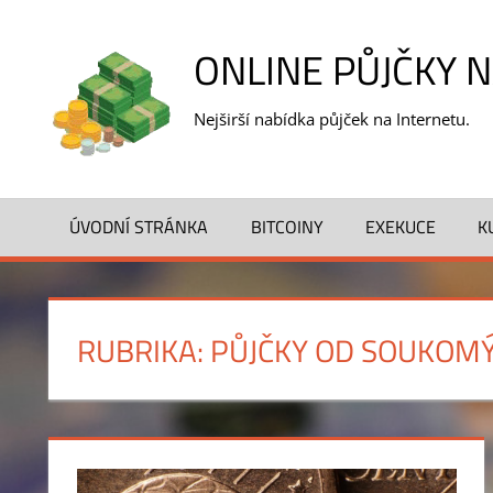
Skip
to
ONLINE PŮJČKY 
content
Nejširší nabídka půjček na Internetu.
ÚVODNÍ STRÁNKA
BITCOINY
EXEKUCE
K
RUBRIKA:
PŮJČKY OD SOUKOM