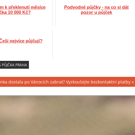
m k překlenutí měsíce
Podvodné půjčky - na co si dát
čka 10 000 Kč?
pozor u půjček
Češi nejvíce půjčují?
 PŮJČKA PRAHA
nka dostala po Vánocích zabrat? Vyzkoušejte bezkontaktní platby