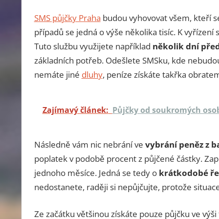
SMS půjčky Praha
budou vyhovovat všem, kteří se
případů se jedná o výše několika tisíc. K vyřízen
Tuto službu využijete například
několik dní pře
základních potřeb. Odešlete SMSku, kde nebudou 
nemáte jiné
dluhy
, peníze získáte takřka obrat
Zajímavý článek:
Půjčky od soukromých oso
Následně vám nic nebrání ve
vybrání peněz z 
poplatek v podobě procent z půjčené částky. Zap
jednoho měsíce. Jedná se tedy o
krátkodobé ře
nedostanete, raději si nepůjčujte, protože situac
Ze začátku většinou získáte pouze půjčku ve výši