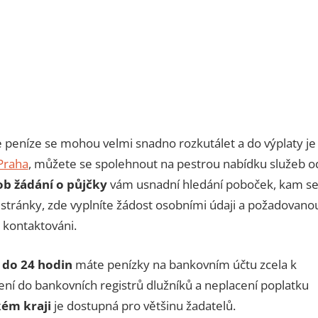
 peníze se mohou velmi snadno rozkutálet a do výplaty je
Praha
, můžete se spolehnout na pestrou nabídku služeb o
ob žádání o půjčky
vám usnadní hledání poboček, kam s
 stránky, zde vyplníte žádost osobními údaji a požadovano
 kontaktováni.
 do 24 hodin
máte penízky na bankovním účtu zcela k
žení do bankovních registrů dlužníků a neplacení poplatku
kém kraji
je dostupná pro většinu žadatelů.