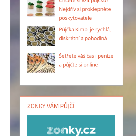
Chcete si vzít půjčku?
Nejdřív si proklepněte
poskytovatele
Půjčka Kimbi je rychlá,
diskrétní a pohodlná
Šetřete váš čas i peníze
a půjčte si online
ZONKY VÁM PŮJČÍ