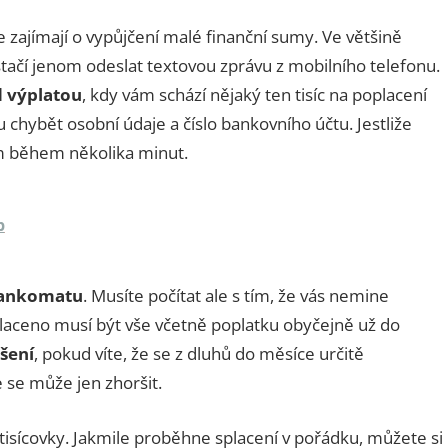
 zajímají o vypůjčení malé finanční sumy. Ve většině
í stačí jenom odeslat textovou zprávu z mobilního telefonu.
d výplatou
, kdy vám schází nějaký ten tisíc na poplacení
chybět osobní údaje a číslo bankovního účtu. Jestliže
em během několika minut.
b
bankomatu
. Musíte počítat ale s tím, že vás nemine
laceno musí být vše včetně poplatku obyčejně už do
šení
, pokud víte, že se z dluhů do měsíce určitě
e se může jen zhoršit.
 tisícovky. Jakmile proběhne splacení v pořádku, můžete si