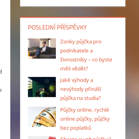
POSLEDNÍ PŘÍSPĚVKY
Zonky půjčka pro
podnikatele a
živnostníky – co byste
měli vědět?
d
Jaké výhody a
e
nevýhody přináší
u
půjčka na studia?
Půjčky online, rychlé
online půjčky, půjčky
bez poplatků