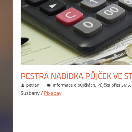
PESTRÁ NABÍDKA PŮJČEK VE S
11.1.2013
petran
Informace o půjčkách
,
Půjčka přes SMS
Susbany /
Pixabay